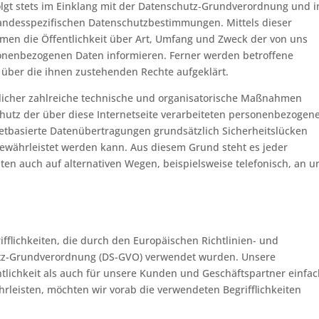
lgt stets im Einklang mit der Datenschutz-Grundverordnung und i
andesspezifischen Datenschutzbestimmungen. Mittels dieser
en die Öffentlichkeit über Art, Umfang und Zweck der von uns
onenbezogenen Daten informieren. Ferner werden betroffene
 über die ihnen zustehenden Rechte aufgeklärt.
tlicher zahlreiche technische und organisatorische Maßnahmen
hutz der über diese Internetseite verarbeiteten personenbezogen
etbasierte Datenübertragungen grundsätzlich Sicherheitslücken
gewährleistet werden kann. Aus diesem Grund steht es jeder
en auch auf alternativen Wegen, beispielsweise telefonisch, an u
fflichkeiten, die durch den Europäischen Richtlinien- und
tz-Grundverordnung (DS-GVO) verwendet wurden. Unsere
ntlichkeit als auch für unsere Kunden und Geschäftspartner einfa
hrleisten, möchten wir vorab die verwendeten Begrifflichkeiten