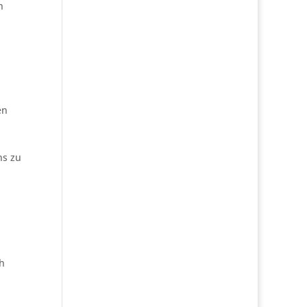
n
en
ns zu
ch