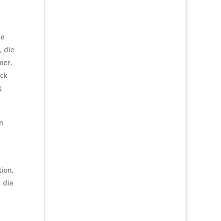
he
, die
mer,
uck
t
en
ion,
 die