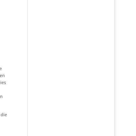
e
ten
ies
nn
 die