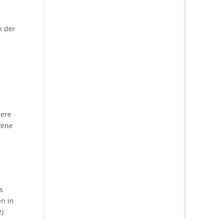
h der
dere
fene
s
n in
2)