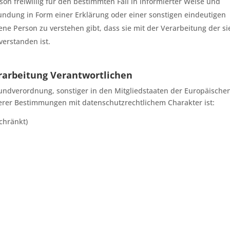
son freiwillig für den bestimmten Fall in informierter Weise und
ndung in Form einer Erklärung oder einer sonstigen eindeutigen
ne Person zu verstehen gibt, dass sie mit der Verarbeitung der si
erstanden ist.
rarbeitung Verantwortlichen
undverordnung, sonstiger in den Mitgliedstaaten der Europäische
rer Bestimmungen mit datenschutzrechtlichem Charakter ist:
chränkt)