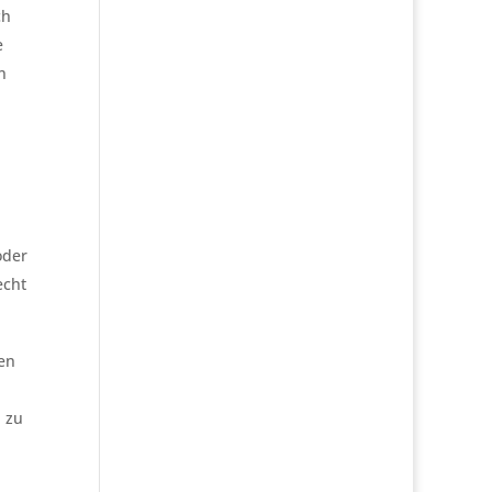
ch
e
n
oder
echt
nen
 zu